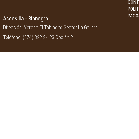
CONT
POLI
PAGO
Asdesilla - Rionegro
Dirección: Vereda El Tablacito Sector La Gallera
Teléfono: (574) 322 24 23 Opción 2