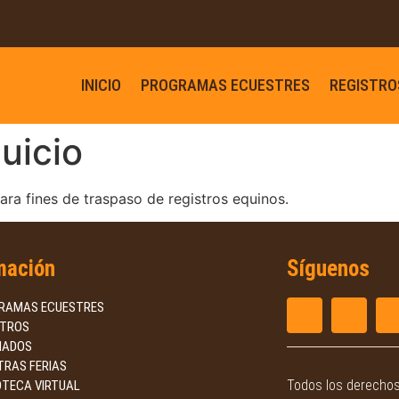
INICIO
PROGRAMAS ECUESTRES
REGISTRO
uicio
ara fines de traspaso de registros equinos.
mación
Síguenos
RAMAS ECUESTRES
STROS
IADOS
TRAS FERIAS
Todos los derecho
OTECA VIRTUAL