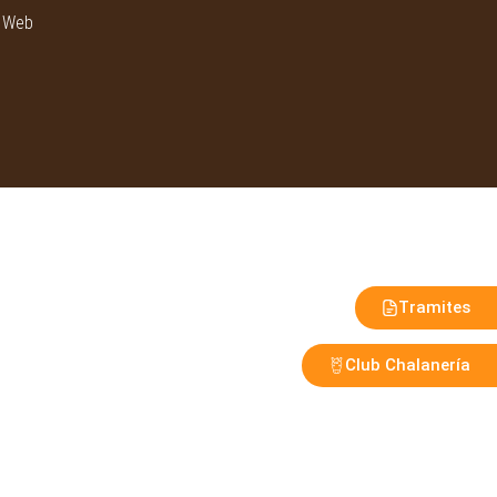
n Web
Tramites
Club Chalanería